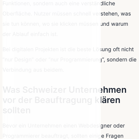
Funktionen, sondern auch eine verständliche
Oberfläche. Nutzer müssen schnell verstehen, was
sie tun können, wo sie klicken müssen und warum
der Ablauf einfach ist.
Bei digitalen Projekten ist die beste Lösung oft nicht
“nur Design” oder “nur Programmierung”, sondern die
Verbindung aus beidem.
Was Schweizer Unternehmen
vor der Beauftragung klären
sollten
Bevor ein Unternehmen einen Webdesigner oder
Programmierer beauftragt, sollten einige Fragen