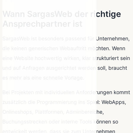
Wann SargasWeb der richtige
Ansprechpartner ist
SargasWeb ist besonders passend für Unternehmen,
die keinen generischen Webauftritt möchten. Wenn
eine Website hochwertig wirken, klar strukturiert sein
und auf Anfragen ausgerichtet werden soll, braucht
es mehr als eine schnelle Vorlage.
Bei Projekten mit individuellen Anforderungen kommt
zusätzlich die Programmierung ins Spiel: WebApps,
Onlineshops, Plattformen, Adminbereiche,
Buchungsstrecken oder interne Tools können so
entwickelt werden, dass sie zum Unternehmen