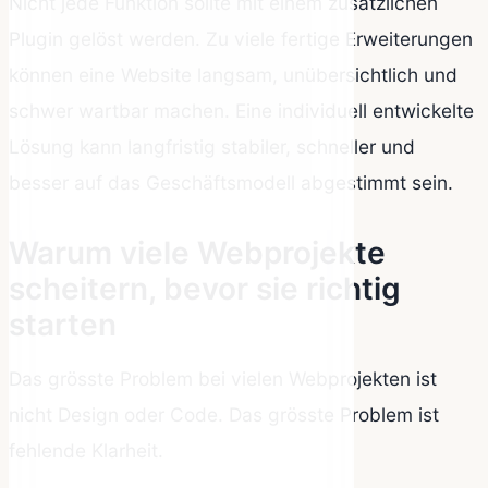
Nicht jede Funktion sollte mit einem zusätzlichen
Plugin gelöst werden. Zu viele fertige Erweiterungen
können eine Website langsam, unübersichtlich und
schwer wartbar machen. Eine individuell entwickelte
Lösung kann langfristig stabiler, schneller und
besser auf das Geschäftsmodell abgestimmt sein.
Warum viele Webprojekte
scheitern, bevor sie richtig
starten
Das grösste Problem bei vielen Webprojekten ist
nicht Design oder Code. Das grösste Problem ist
fehlende Klarheit.