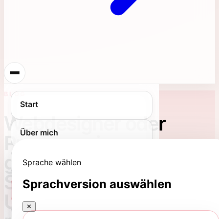
BLOG
Start
Webdesigner oder
Über mich
Programmierer
gesucht? So finden
Portfolio
Sprache wählen
Schweizer
Sprachversion auswählen
Blog
Unternehmen den
✕
Kontakt