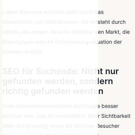
Lokale Relevanz entsteht nicht durch das
Wiederholen von Städtenamen. Sie entsteht durch
Inhalte, die zeigen, dass ein Anbieter den Markt, die
Erwartungen und die Entscheidungssituation der
Kunden versteht.
SEO für Suchende: Nicht nur
gefunden werden, sondern
richtig gefunden werden
Viele Unternehmen möchten bei Google besser
sichtbar sein. Das ist verständlich. Aber Sichtbarkeit
allein bringt wenig, wenn die falschen Besucher