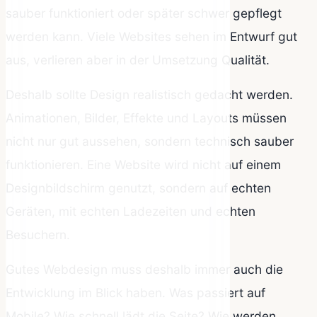
sauber funktioniert oder später schwer gepflegt
werden kann. Viele Websites sehen im Entwurf gut
aus, verlieren aber in der Umsetzung Qualität.
Deshalb sollte Design realistisch gedacht werden.
Animationen, Bilder, Effekte und Layouts müssen
nicht nur gut aussehen, sondern technisch sauber
funktionieren. Eine Website wird nicht auf einem
Designbildschirm genutzt, sondern auf echten
Geräten, mit echten Ladezeiten und echten
Besuchern.
Gutes Webdesign muss deshalb immer auch die
Entwicklung im Blick haben. Was passiert auf
Mobile? Wie schnell lädt die Seite? Wie werden