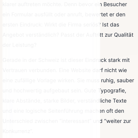
klarer auftreten möchte. Denn bevor ein Besucher
ein Formular ausfüllt oder anruft, bewertet er den
ersten Eindruck: Wirkt die Firma seriös? Ist das
Angebot verständlich? Passt der Auftritt zur Qualität
der Leistung?
Gerade in der Schweiz ist dieser Eindruck stark mit
Vertrauen verbunden. Eine Website darf nicht wie
eine zufällige Vorlage wirken. Sie muss ruhig, sauber
und hochwertig aufgebaut sein. Gute Typografie,
klare Abstände, starke Bilder, verständliche Texte
und eine logische Seitenführung machen oft den
Unterschied zwischen “interessant” und “weiter zur
Konkurrenz”.