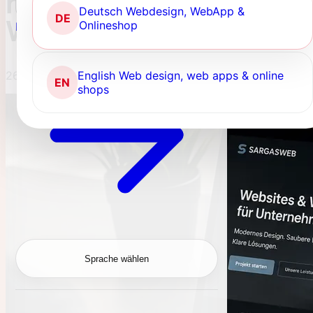
richtigen Partner für ihr
Deutsch
Webdesign, WebApp &
DE
Webprojekt
Onlineshop
Projekt anfragen
English
Web design, web apps & online
26.06.2026
EN
shops
Sprache wählen