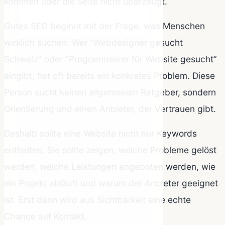
kommen oder die Seite nicht überzeugt.
Gutes SEO beginnt mit der Frage, was Menschen
wirklich suchen. Wer “Webdesigner gesucht
Schweiz” oder “Programmierer für Website gesucht”
eingibt, hat oft bereits ein konkretes Problem. Diese
Person sucht keinen allgemeinen Ratgeber, sondern
Orientierung und einen Anbieter, der Vertrauen gibt.
Deshalb sollte eine Website nicht nur Keywords
enthalten. Sie sollte zeigen, welche Probleme gelöst
werden, welche Leistungen angeboten werden, wie
ein Projekt abläuft und warum der Anbieter geeignet
ist. Erst dann wird aus Sichtbarkeit eine echte
Chance auf Kontakt.