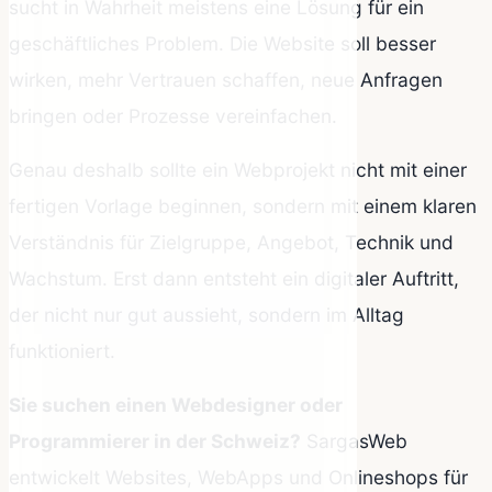
sucht in Wahrheit meistens eine Lösung für ein
geschäftliches Problem. Die Website soll besser
wirken, mehr Vertrauen schaffen, neue Anfragen
bringen oder Prozesse vereinfachen.
Genau deshalb sollte ein Webprojekt nicht mit einer
fertigen Vorlage beginnen, sondern mit einem klaren
Verständnis für Zielgruppe, Angebot, Technik und
Wachstum. Erst dann entsteht ein digitaler Auftritt,
der nicht nur gut aussieht, sondern im Alltag
funktioniert.
Sie suchen einen Webdesigner oder
Programmierer in der Schweiz?
SargasWeb
entwickelt Websites, WebApps und Onlineshops für