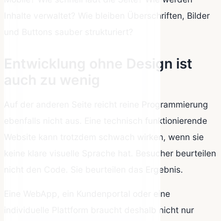
Inhalte verwaltet? Wie bleiben Überschriften, Bilder
und Buttons sauber strukturiert?
Entwicklung ohne Design ist
auch zu wenig
Auf der anderen Seite reicht reine Programmierung
ebenfalls nicht aus. Eine technisch funktionierende
Website kann trotzdem schwach wirken, wenn sie
keine klare visuelle Sprache hat. Besucher beurteilen
nicht den Code. Sie beurteilen das Ergebnis.
Eine WebApp, ein Kundenportal oder eine
individuelle Plattform braucht deshalb nicht nur