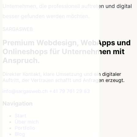
Unternehmen, die professionell auftreten und digital
besser gefunden werden möchten.
SARGASWEB
Premium Webdesign, WebApps und
Onlineshops für Unternehmen mit
Anspruch.
Direkter Kontakt, klare Umsetzung und ein digitaler
Auftritt, der Vertrauen schafft und Anfragen erzeugt.
info@sargasweb.ch
+41 79 761 29 83
Navigation
Start
Über mich
Portfolio
Blog