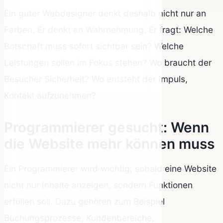
Ein guter Webdesigner denkt deshalb nicht nur an
Farben. Er denkt an Wahrnehmung. Er fragt: Welche
Botschaft muss sofort sichtbar sein? Welche
Leistungen sollen im Fokus stehen? Wo braucht der
Besucher Sicherheit? Wo entsteht der Impuls,
Kontakt aufzunehmen?
Programmierer gesucht: Wenn
die Website mehr können muss
Ein Programmierer wird wichtig, sobald eine Website
nicht nur Inhalte anzeigen, sondern Funktionen
erfüllen soll. Dazu gehören zum Beispiel
Buchungsprozesse, Kundenbereiche,