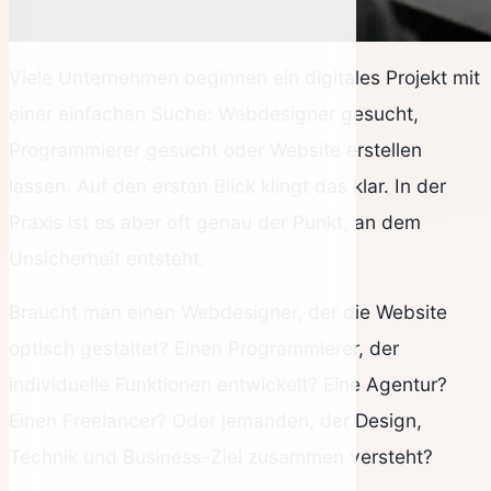
Viele Unternehmen beginnen ein digitales Projekt mit
einer einfachen Suche: Webdesigner gesucht,
Programmierer gesucht oder Website erstellen
lassen. Auf den ersten Blick klingt das klar. In der
Praxis ist es aber oft genau der Punkt, an dem
Unsicherheit entsteht.
Braucht man einen Webdesigner, der die Website
optisch gestaltet? Einen Programmierer, der
individuelle Funktionen entwickelt? Eine Agentur?
Einen Freelancer? Oder jemanden, der Design,
Technik und Business-Ziel zusammen versteht?