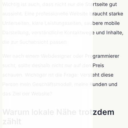
Wichtig ist auch, dass nicht nur die Startseite gut
aussieht. Eine professionelle Website braucht starke
Unterseiten, klare Leistungsseiten, saubere mobile
Darstellung, verständliche Kontaktwege und Inhalte,
die zur Suchabsicht passen.
Wer nach einem Webdesigner oder Programmierer
sucht, sollte deshalb nicht nur auf den Preis
schauen. Wichtiger ist die Frage: Versteht diese
Person mein Geschäftsmodell, meine Kunden und
das Ziel der Website?
Warum lokale Nähe trotzdem
zählt