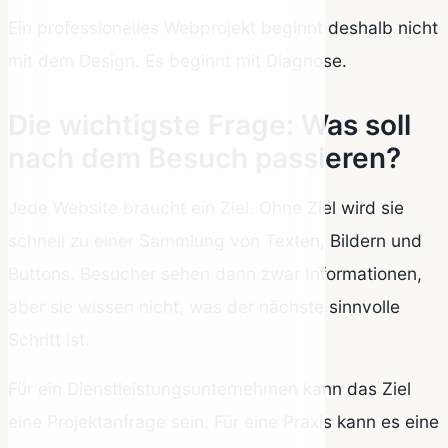
Ein professionelles Webprojekt beginnt deshalb nicht
mit dem Design. Es beginnt mit Diagnose.
Die wichtigste Frage: Was soll
nach dem Besuch passieren?
Jede Website braucht ein Ziel. Ohne Ziel wird sie
schnell zu einer Sammlung von Texten, Bildern und
Buttons. Besucher sehen dann zwar Informationen,
aber sie wissen nicht, was der nächste sinnvolle
Schritt ist.
Für ein Dienstleistungsunternehmen kann das Ziel
eine Projektanfrage sein. Für eine Praxis kann es eine