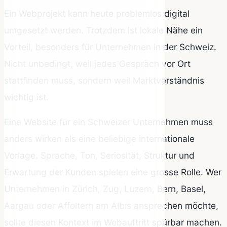
Ein Webprojekt kann heute problemlos digital
umgesetzt werden. Trotzdem ist lokale Nähe ein
Vorteil, besonders für Unternehmen in der Schweiz.
Nicht unbedingt, weil jedes Gespräch vor Ort
stattfinden muss, sondern weil Marktverständnis
wichtig ist.
Eine Website für ein Schweizer Unternehmen muss
anders wirken als eine beliebige internationale
Vorlage. Sprache, Ton, Seriosität, Struktur und
Erwartung der Kunden spielen eine grosse Rolle. Wer
Unternehmen in Zürich, Zug, Luzern, Bern, Basel,
Aargau oder Affoltern am Albis ansprechen möchte,
sollte diesen Kontext im Webauftritt spürbar machen.