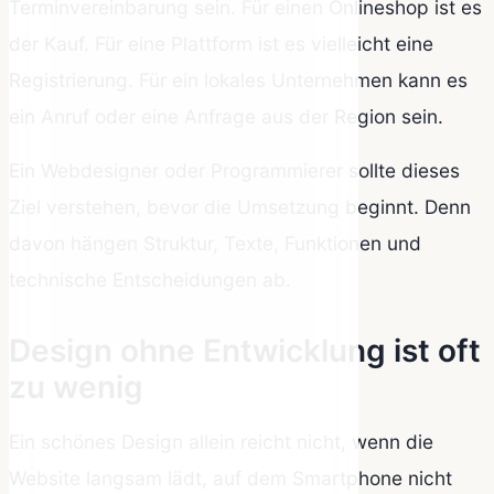
Terminvereinbarung sein. Für einen Onlineshop ist es
der Kauf. Für eine Plattform ist es vielleicht eine
Registrierung. Für ein lokales Unternehmen kann es
ein Anruf oder eine Anfrage aus der Region sein.
Ein Webdesigner oder Programmierer sollte dieses
Ziel verstehen, bevor die Umsetzung beginnt. Denn
davon hängen Struktur, Texte, Funktionen und
technische Entscheidungen ab.
Design ohne Entwicklung ist oft
zu wenig
Ein schönes Design allein reicht nicht, wenn die
Website langsam lädt, auf dem Smartphone nicht