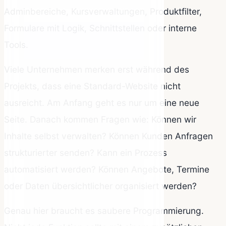
Adminbereiche, Kursverwaltungen, Produktfilter,
Formulare mit Logik, Schnittstellen oder interne
Tools.
Viele Unternehmen merken erst während des
Projekts, dass eine Standard-Website nicht
ausreicht. Am Anfang geht es nur um eine neue
Seite. Danach kommen Fragen wie: Können wir
Inhalte selbst verwalten? Können Kunden Anfragen
strukturierter senden? Kann ein Prozess
automatisiert werden? Können Angebote, Termine
oder Daten übersichtlicher organisiert werden?
Genau hier braucht es saubere Programmierung.